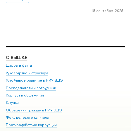
18 сентября 2025
О ВЫШКЕ
ОБ
Цифры и факты
Ли
Руководство и структура
Дов
Устойчивое развитие в НИУ ВШЭ
Ол
Преподаватели и сотрудники
При
Корпуса и общежития
Вы
Закупки
При
Обращения граждан в НИУ ВШЭ
Ас
Фонд целевого капитала
До
Противодействие коррупции
Цен