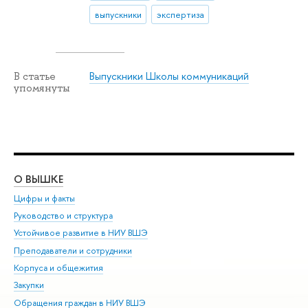
выпускники
экспертиза
Выпускники Школы коммуникаций
В статье
упомянуты
О ВЫШКЕ
ОБ
Цифры и факты
Ли
Руководство и структура
Дов
Устойчивое развитие в НИУ ВШЭ
Ол
Преподаватели и сотрудники
При
Корпуса и общежития
Вы
Закупки
При
Обращения граждан в НИУ ВШЭ
Ас