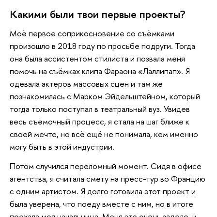
Какими были твои первые проекты?
Моё первое соприкосновение со съёмками
произошло в 2018 году по просьбе подруги. Тогда
она была ассистентом стилиста и позвала меня
помочь на съёмках клипа Фараона «Лаллипап». Я
одевала актеров массовых сцен и там же
познакомилась с Марком Эйдельштейном, который
тогда только поступал в театральный вуз. Увидев
весь съёмочный процесс, я стала на шаг ближе к
своей мечте, но всё ещё не понимала, кем именно
могу быть в этой индустрии.
Потом случился переломный момент. Сидя в офисе
агентства, я считала смету на пресс-тур во Францию
с одним артистом. Я долго готовила этот проект и
была уверена, что поеду вместе с ним, но в итоге
поехала моя начальница. Меня это очень задело, и