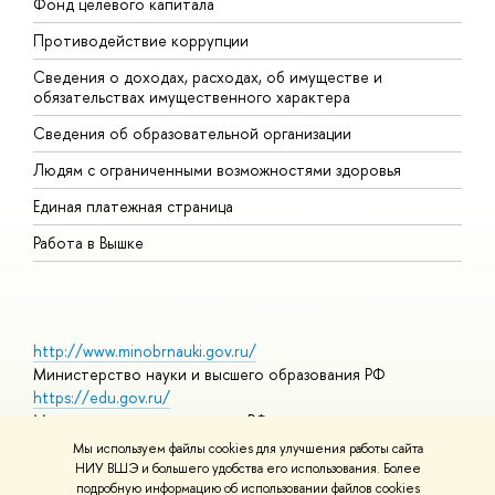
Фонд целевого капитала
Д
Противодействие коррупции
Ц
Сведения о доходах, расходах, об имуществе и
Б
обязательствах имущественного характера
О
Сведения об образовательной организации
О
Людям с ограниченными возможностями здоровья
Единая платежная страница
Работа в Вышке
http://www.minobrnauki.gov.ru/
Министерство науки и высшего образования РФ
https://edu.gov.ru/
Министерство просвещения РФ
https://elearning.hse.ru/mooc
Мы используем файлы cookies для улучшения работы сайта
Массовые открытые онлайн-курсы
НИУ ВШЭ и большего удобства его использования. Более
подробную информацию об использовании файлов cookies