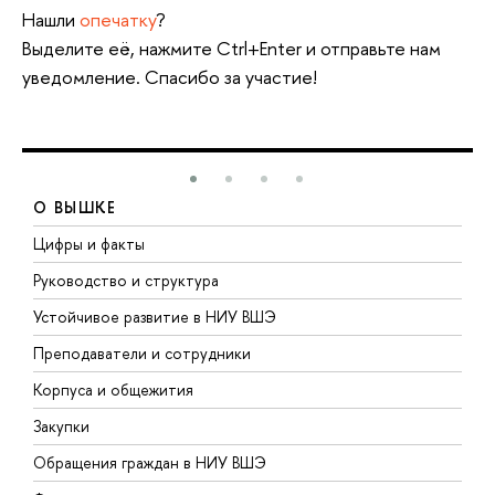
Нашли
опечатку
?
Выделите её, нажмите Ctrl+Enter и отправьте нам
уведомление. Спасибо за участие!
О ВЫШКЕ
Цифры и факты
Л
Руководство и структура
Д
Устойчивое развитие в НИУ ВШЭ
О
Преподаватели и сотрудники
П
Корпуса и общежития
В
Закупки
П
Обращения граждан в НИУ ВШЭ
А