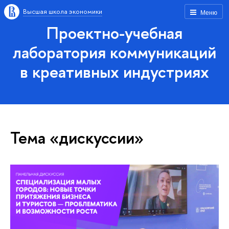
Высшая школа экономики
Меню
Проектно-учебная
лаборатория коммуникаций
в креативных индустриях
Тема «дискуссии»