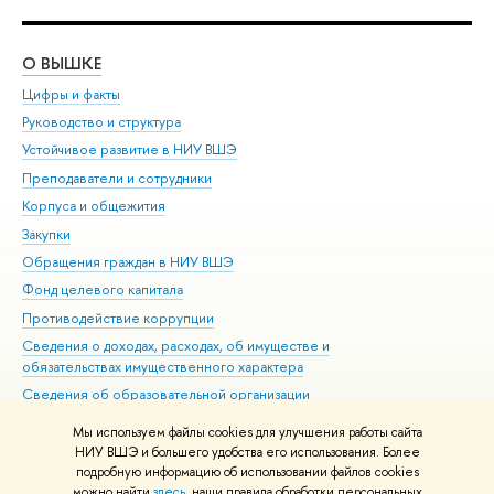
О ВЫШКЕ
ОБ
Цифры и факты
Ли
Руководство и структура
Дов
Устойчивое развитие в НИУ ВШЭ
Ол
Преподаватели и сотрудники
При
Корпуса и общежития
Вы
Закупки
При
Обращения граждан в НИУ ВШЭ
Ас
Фонд целевого капитала
До
Противодействие коррупции
Цен
Сведения о доходах, расходах, об имуществе и
Би
обязательствах имущественного характера
Об
Сведения об образовательной организации
Обр
Людям с ограниченными возможностями здоровья
Мы используем файлы cookies для улучшения работы сайта
Единая платежная страница
НИУ ВШЭ и большего удобства его использования. Более
подробную информацию об использовании файлов cookies
Работа в Вышке
можно найти
здесь
, наши правила обработки персональных