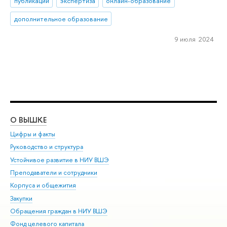
публикации
экспертиза
онлайн-образование
дополнительное образование
9 июля 2024
О ВЫШКЕ
ОБ
Цифры и факты
Ли
Руководство и структура
Дов
Устойчивое развитие в НИУ ВШЭ
Ол
Преподаватели и сотрудники
При
Корпуса и общежития
Вы
Закупки
При
Обращения граждан в НИУ ВШЭ
Ас
Фонд целевого капитала
До