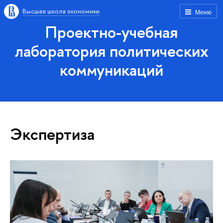
Высшая школа экономики
Меню
Проектно-учебная
лаборатория политических
коммуникаций
Экспертиза