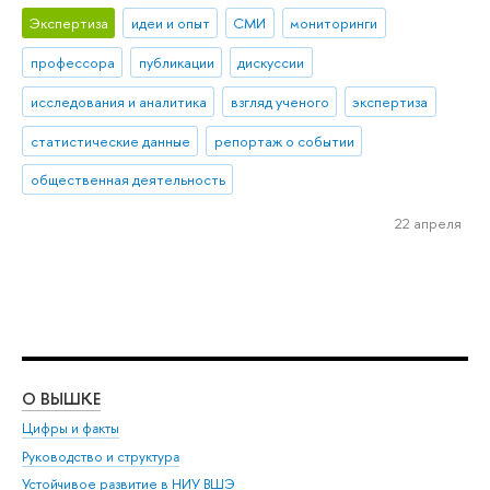
Экспертиза
идеи и опыт
СМИ
мониторинги
профессора
публикации
дискуссии
исследования и аналитика
взгляд ученого
экспертиза
статистические данные
репортаж о событии
общественная деятельность
22 апреля
О ВЫШКЕ
ОБ
Цифры и факты
Ли
Руководство и структура
Дов
Устойчивое развитие в НИУ ВШЭ
Ол