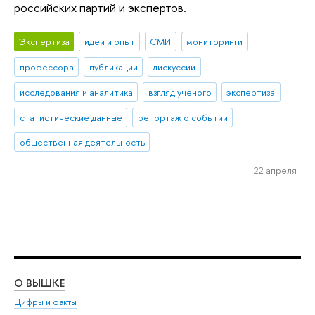
российских партий и экспертов.
Экспертиза
идеи и опыт
СМИ
мониторинги
профессора
публикации
дискуссии
исследования и аналитика
взгляд ученого
экспертиза
статистические данные
репортаж о событии
общественная деятельность
22 апреля
О ВЫШКЕ
ОБ
Цифры и факты
Ли