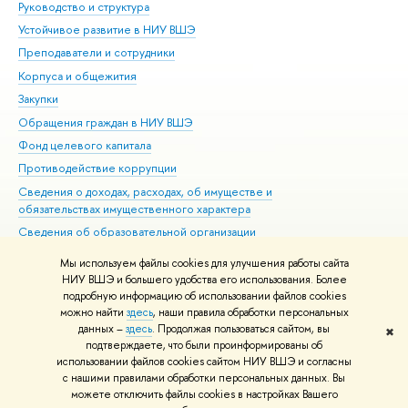
Руководство и структура
Дов
Устойчивое развитие в НИУ ВШЭ
Ол
Преподаватели и сотрудники
При
Корпуса и общежития
Вы
Закупки
При
Обращения граждан в НИУ ВШЭ
Ас
Фонд целевого капитала
До
Противодействие коррупции
Цен
Сведения о доходах, расходах, об имуществе и
Би
обязательствах имущественного характера
Об
Сведения об образовательной организации
Обр
Людям с ограниченными возможностями здоровья
Мы используем файлы cookies для улучшения работы сайта
Единая платежная страница
НИУ ВШЭ и большего удобства его использования. Более
подробную информацию об использовании файлов cookies
Работа в Вышке
можно найти
здесь
, наши правила обработки персональных
данных –
здесь
. Продолжая пользоваться сайтом, вы
✖
Редактору
подтверждаете, что были проинформированы об
© НИУ ВШЭ 1993–2026
Адреса и контакты
Условия использования
использовании файлов cookies сайтом НИУ ВШЭ и согласны
с нашими правилами обработки персональных данных. Вы
материалов
Политика конфиденциальности
Карта сайта
можете отключить файлы cookies в настройках Вашего
Шрифты HSE Sans и HSE Slab разработаны в
Школе дизайна НИУ ВШЭ