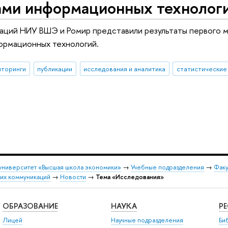
ами информационных технолог
аций НИУ ВШЭ и Ромир представили результаты первого м
ормационных технологий.
иторинги
публикации
исследования и аналитика
статистические
университет «Высшая школа экономики»
→
Учебные подразделения
→
Факу
ких коммуникаций
→
Новости
→
Тема «Исследования»
ОБРАЗОВАНИЕ
НАУКА
Р
Лицей
Научные подразделения
Би