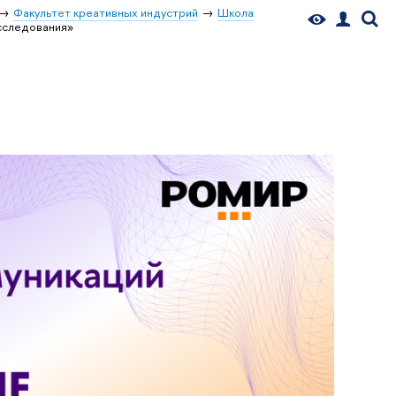
Факультет креативных индустрий
Школа
сследования»