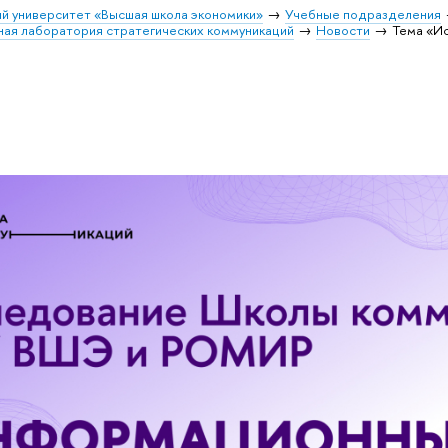
й университет «Высшая школа экономики»
Учебные подразделения
ая лаборатория стратегических коммуникаций
Новости
Тема «И