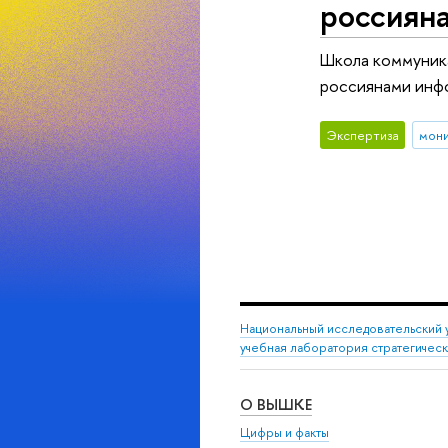
россиян
Школа коммуник
россиянами инф
Экспертиза
мон
Национальный исследовательский 
учебная лаборатория стратегичес
О ВЫШКЕ
Цифры и факты