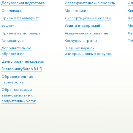
Довузовская подготовка
Исследовательские проекты
Из
Олимпиады
Мониторинги
Кн
Прием в бакалавриат
Диссертационные советы
Ти
Вышка+
Защиты диссертаций
Ме
Прием в магистратуру
Академическое развитие
Жу
Аспирантура
Конкурсы и гранты
Пу
Дополнительное
Внешние научно-
образование
информационные ресурсы
Центр развития карьеры
Бизнес-инкубатор ВШЭ
Образовательные
партнерства
Обратная связь и
взаимодействие с
получателями услуг