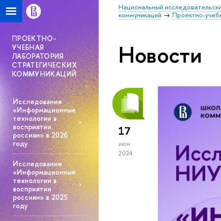
Национальный исследовательски
коммуникаций
Проектно-учебн
ПРОЕКТНО-
Новости
УЧЕБНАЯ
ЛАБОРАТОРИЯ
СТРАТЕГИЧЕСКИХ
КОММУНИКАЦИЙ
Исследование
«Информационные
технологии в
восприятии
17
россиян» в 2026
году
июн
2024
Исследование
«Информационные
технологии в
восприятии
россиян» в 2025
году