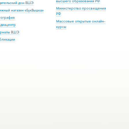
высшего образования РФ
дательский дом ВШЭ
Министерство просвещения
ижный магазин «БукВышка»
РФ
пография
Массовые открытые онлайн-
диацентр
курсы
рналы ВШЭ
бликации