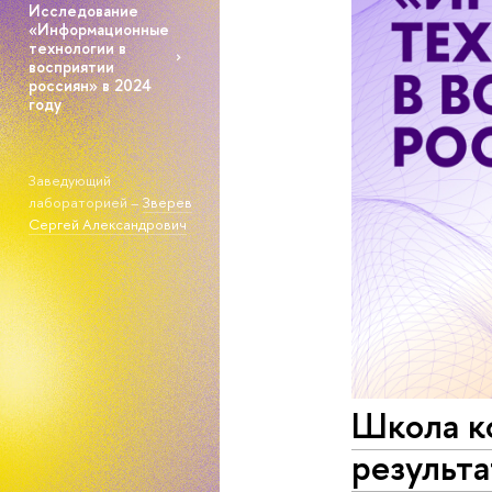
Исследование
«Информационные
технологии в
восприятии
россиян» в 2024
году
Заведующий
лабораторией –
Зверев
Сергей Александрович
Школа к
результа