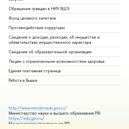
Обращения граждан в НИУ ВШЭ
А
Фонд целевого капитала
Д
Противодействие коррупции
Ц
Сведения о доходах, расходах, об имуществе и
Б
обязательствах имущественного характера
О
Сведения об образовательной организации
О
Людям с ограниченными возможностями здоровья
Единая платежная страница
Работа в Вышке
http://www.minobrnauki.gov.ru/
Министерство науки и высшего образования РФ
https://edu.gov.ru/
Министерство просвещения РФ
https://elearning.hse.ru/mooc