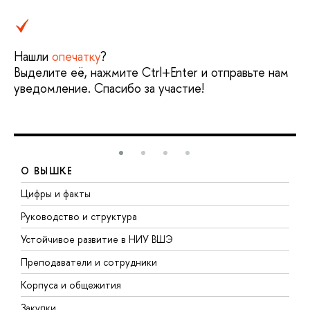
Нашли
опечатку
?
Выделите её, нажмите Ctrl+Enter и отправьте нам
уведомление. Спасибо за участие!
О ВЫШКЕ
Цифры и факты
Л
Руководство и структура
Д
Устойчивое развитие в НИУ ВШЭ
О
Преподаватели и сотрудники
П
Корпуса и общежития
В
Закупки
П