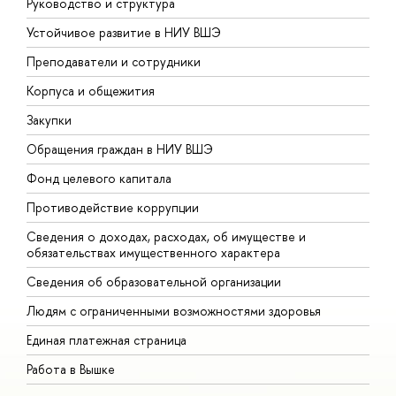
Руководство и структура
Д
Устойчивое развитие в НИУ ВШЭ
О
Преподаватели и сотрудники
П
Корпуса и общежития
В
Закупки
П
Обращения граждан в НИУ ВШЭ
А
Фонд целевого капитала
Д
Противодействие коррупции
Ц
Сведения о доходах, расходах, об имуществе и
Б
обязательствах имущественного характера
О
Сведения об образовательной организации
О
Людям с ограниченными возможностями здоровья
Единая платежная страница
Работа в Вышке