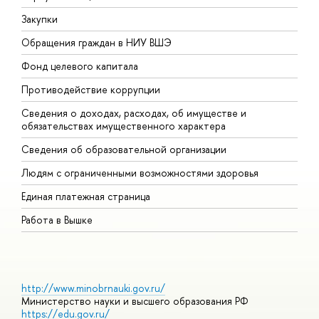
Закупки
П
Обращения граждан в НИУ ВШЭ
А
Фонд целевого капитала
Д
Противодействие коррупции
Ц
Сведения о доходах, расходах, об имуществе и
Б
обязательствах имущественного характера
О
Сведения об образовательной организации
О
Людям с ограниченными возможностями здоровья
Единая платежная страница
Работа в Вышке
http://www.minobrnauki.gov.ru/
Министерство науки и высшего образования РФ
https://edu.gov.ru/