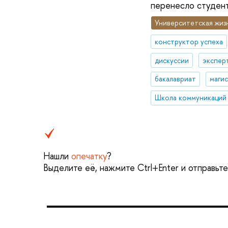
перенесло студент
Университетская жиз
конструктор успеха
дискуссии
экспер
бакалавриат
маги
Школа коммуникаций
Нашли
опечатку
?
Выделите её, нажмите Ctrl+Enter и отправьт