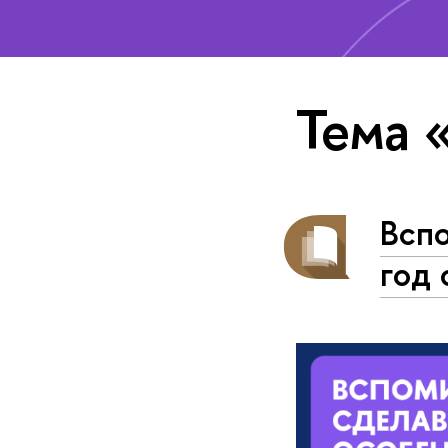
Тема 
Всп
год