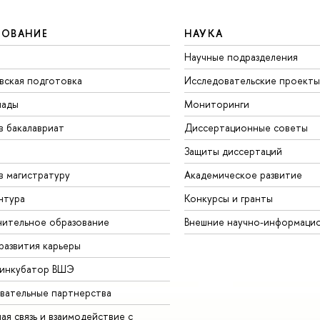
ЗОВАНИЕ
НАУКА
Научные подразделения
вская подготовка
Исследовательские проекты
иады
Мониторинги
в бакалавриат
Диссертационные советы
Защиты диссертаций
в магистратуру
Академическое развитие
нтура
Конкурсы и гранты
ительное образование
Внешние научно-информаци
развития карьеры
-инкубатор ВШЭ
вательные партнерства
ая связь и взаимодействие с