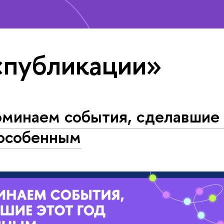
«публикации»
оминаем события, сделавшие 
 особенным