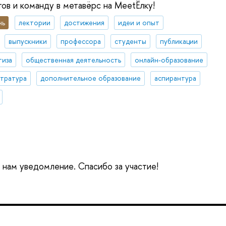
ов и команду в метавёрс на MeetЁлку!
нь
лектории
достижения
идеи и опыт
выпускники
профессора
студенты
публикации
тиза
общественная деятельность
онлайн-образование
стратура
дополнительное образование
аспирантура
е нам уведомление. Спасибо за участие!