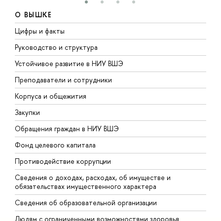
О ВЫШКЕ
Цифры и факты
Л
Руководство и структура
Д
Устойчивое развитие в НИУ ВШЭ
О
Преподаватели и сотрудники
П
Корпуса и общежития
В
Закупки
П
Обращения граждан в НИУ ВШЭ
А
Фонд целевого капитала
Д
Противодействие коррупции
Ц
Сведения о доходах, расходах, об имуществе и
Б
обязательствах имущественного характера
О
Сведения об образовательной организации
О
Людям с ограниченными возможностями здоровья