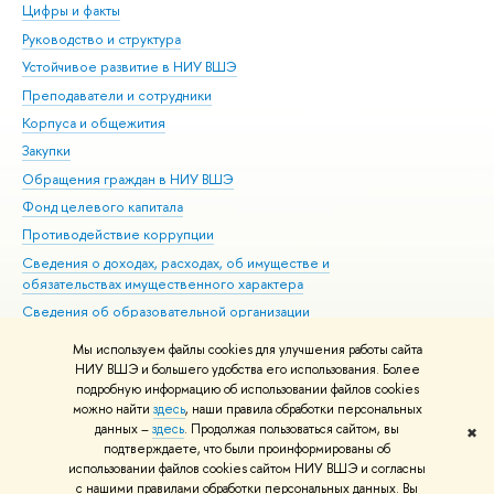
Цифры и факты
Ли
Руководство и структура
Дов
Устойчивое развитие в НИУ ВШЭ
Ол
Преподаватели и сотрудники
При
Корпуса и общежития
Вы
Закупки
При
Обращения граждан в НИУ ВШЭ
Ас
Фонд целевого капитала
До
Противодействие коррупции
Цен
Сведения о доходах, расходах, об имуществе и
Би
обязательствах имущественного характера
Об
Сведения об образовательной организации
Обр
Людям с ограниченными возможностями здоровья
Мы используем файлы cookies для улучшения работы сайта
Единая платежная страница
НИУ ВШЭ и большего удобства его использования. Более
подробную информацию об использовании файлов cookies
Работа в Вышке
можно найти
здесь
, наши правила обработки персональных
данных –
здесь
. Продолжая пользоваться сайтом, вы
✖
Редактору
подтверждаете, что были проинформированы об
© НИУ ВШЭ 1993–2026
Адреса и контакты
Условия использования
использовании файлов cookies сайтом НИУ ВШЭ и согласны
с нашими правилами обработки персональных данных. Вы
материалов
Политика конфиденциальности
Карта сайта