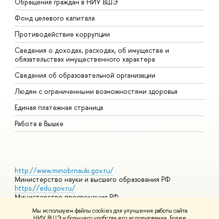
Обращения граждан в НИУ ВШЭ
А
Фонд целевого капитала
Д
Противодействие коррупции
Ц
Сведения о доходах, расходах, об имуществе и
Б
обязательствах имущественного характера
О
Сведения об образовательной организации
О
Людям с ограниченными возможностями здоровья
Единая платежная страница
Работа в Вышке
http://www.minobrnauki.gov.ru/
Министерство науки и высшего образования РФ
https://edu.gov.ru/
Министерство просвещения РФ
https://elearning.hse.ru/mooc
Мы используем файлы cookies для улучшения работы сайта
Массовые открытые онлайн-курсы
НИУ ВШЭ и большего удобства его использования. Более