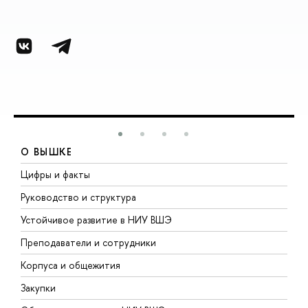
О ВЫШКЕ
Цифры и факты
Л
Руководство и структура
Д
Устойчивое развитие в НИУ ВШЭ
О
Преподаватели и сотрудники
П
Корпуса и общежития
В
Закупки
П