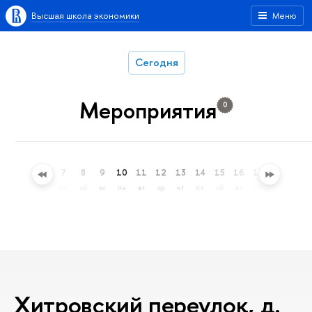
Высшая школа экономики
Меню
Сегодня
Мероприятия
0
4
5
6
7
8
9
10
11
12
13
14
15
16
17
18
19
вт
ср
чт
пт
сб
вс
пн
вт
ср
чт
пт
сб
вс
пн
вт
ср
Хитровский переулок, д.