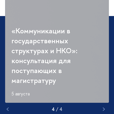
«Коммуникации в
государственных
структурах и НКО»:
консультация для
поступающих в
магистратуру
5 августа
4
/
4