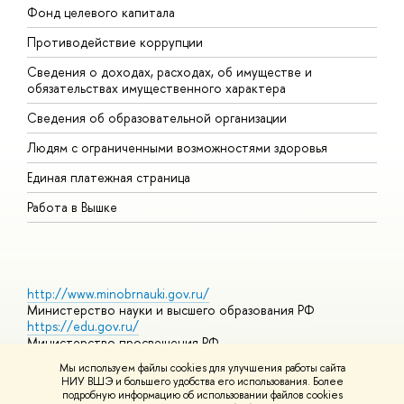
Фонд целевого капитала
Д
Противодействие коррупции
Ц
Сведения о доходах, расходах, об имуществе и
Б
обязательствах имущественного характера
О
Сведения об образовательной организации
О
Людям с ограниченными возможностями здоровья
Единая платежная страница
Работа в Вышке
http://www.minobrnauki.gov.ru/
Министерство науки и высшего образования РФ
https://edu.gov.ru/
Министерство просвещения РФ
https://elearning.hse.ru/mooc
Мы используем файлы cookies для улучшения работы сайта
Массовые открытые онлайн-курсы
НИУ ВШЭ и большего удобства его использования. Более
подробную информацию об использовании файлов cookies