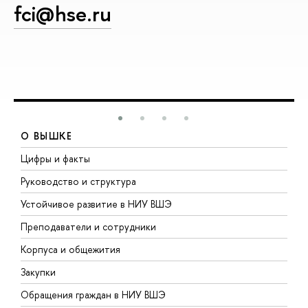
fci@hse.ru
О ВЫШКЕ
Цифры и факты
Л
Руководство и структура
Д
Устойчивое развитие в НИУ ВШЭ
О
Преподаватели и сотрудники
П
Корпуса и общежития
В
Закупки
П
Обращения граждан в НИУ ВШЭ
А