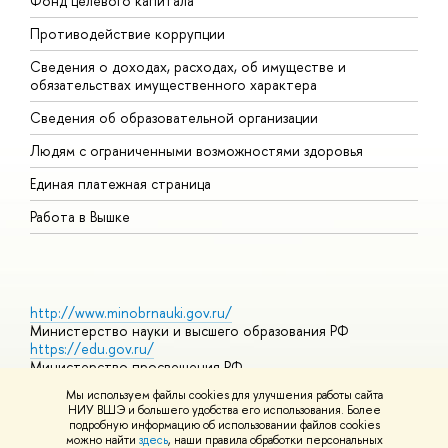
Фонд целевого капитала
Д
Противодействие коррупции
Ц
Сведения о доходах, расходах, об имуществе и
Б
обязательствах имущественного характера
О
Сведения об образовательной организации
О
Людям с ограниченными возможностями здоровья
Единая платежная страница
Работа в Вышке
http://www.minobrnauki.gov.ru/
Министерство науки и высшего образования РФ
https://edu.gov.ru/
Министерство просвещения РФ
https://elearning.hse.ru/mooc
Мы используем файлы cookies для улучшения работы сайта
Массовые открытые онлайн-курсы
НИУ ВШЭ и большего удобства его использования. Более
подробную информацию об использовании файлов cookies
можно найти
здесь
, наши правила обработки персональных