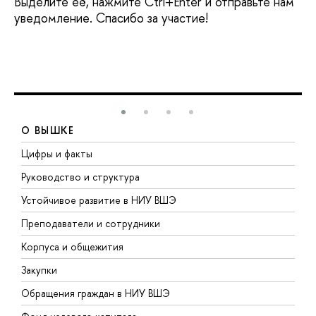
Выделите её, нажмите Ctrl+Enter и отправьте нам
уведомление. Спасибо за участие!
О ВЫШКЕ
Цифры и факты
Л
Руководство и структура
Д
Устойчивое развитие в НИУ ВШЭ
О
Преподаватели и сотрудники
П
Корпуса и общежития
В
Закупки
П
Обращения граждан в НИУ ВШЭ
А