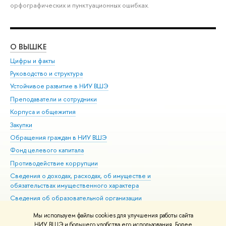
орфографических и пунктуационных ошибках.
О ВЫШКЕ
ОБ
Цифры и факты
Ли
Руководство и структура
Дов
Устойчивое развитие в НИУ ВШЭ
Ол
Преподаватели и сотрудники
При
Корпуса и общежития
Вы
Закупки
При
Обращения граждан в НИУ ВШЭ
Ас
Фонд целевого капитала
До
Противодействие коррупции
Цен
Сведения о доходах, расходах, об имуществе и
Би
обязательствах имущественного характера
Об
Сведения об образовательной организации
Обр
Людям с ограниченными возможностями здоровья
Мы используем файлы cookies для улучшения работы сайта
Единая платежная страница
НИУ ВШЭ и большего удобства его использования. Более