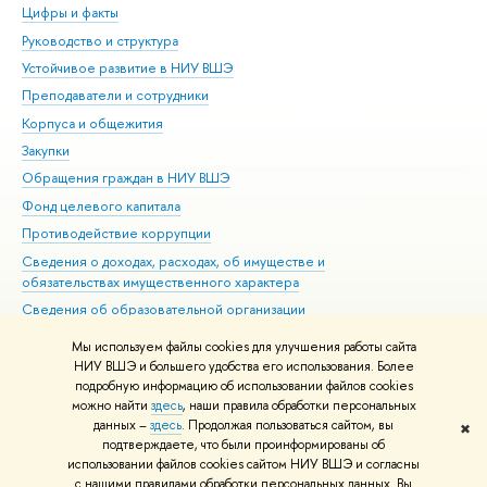
Цифры и факты
Ли
Руководство и структура
Дов
Устойчивое развитие в НИУ ВШЭ
Ол
Преподаватели и сотрудники
При
Корпуса и общежития
Вы
Закупки
При
Обращения граждан в НИУ ВШЭ
Ас
Фонд целевого капитала
До
Противодействие коррупции
Цен
Сведения о доходах, расходах, об имуществе и
Би
обязательствах имущественного характера
Об
Сведения об образовательной организации
Обр
Людям с ограниченными возможностями здоровья
Мы используем файлы cookies для улучшения работы сайта
Единая платежная страница
НИУ ВШЭ и большего удобства его использования. Более
подробную информацию об использовании файлов cookies
Работа в Вышке
можно найти
здесь
, наши правила обработки персональных
данных –
здесь
. Продолжая пользоваться сайтом, вы
✖
Редактору
подтверждаете, что были проинформированы об
© НИУ ВШЭ 1993–2026
Адреса и контакты
Условия использования
использовании файлов cookies сайтом НИУ ВШЭ и согласны
с нашими правилами обработки персональных данных. Вы
материалов
Политика конфиденциальности
Карта сайта