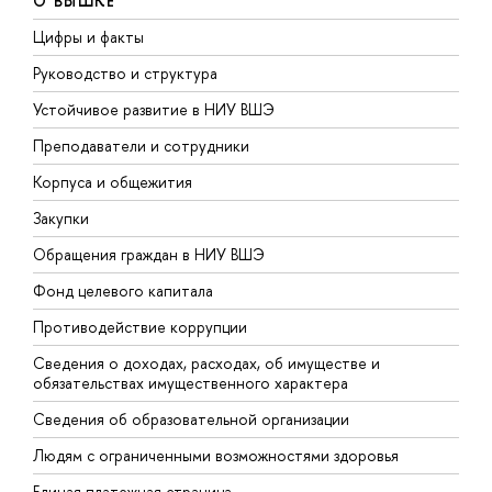
О ВЫШКЕ
Цифры и факты
Л
Руководство и структура
Д
Устойчивое развитие в НИУ ВШЭ
О
Преподаватели и сотрудники
П
Корпуса и общежития
В
Закупки
П
Обращения граждан в НИУ ВШЭ
А
Фонд целевого капитала
Д
Противодействие коррупции
Ц
Сведения о доходах, расходах, об имуществе и
Б
обязательствах имущественного характера
О
Сведения об образовательной организации
О
Людям с ограниченными возможностями здоровья
Единая платежная страница