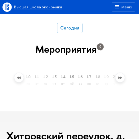
Высшая школа экономики
Меню
Сегодня
Мероприятия
0
7
8
9
10
11
12
13
14
15
16
17
18
19
20
21
22
пт
сб
вс
пн
вт
ср
чт
пт
сб
вс
пн
вт
ср
чт
пт
сб
Хитровский переулок, д.