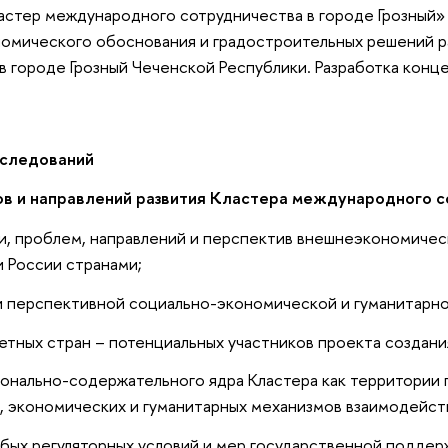
стер международного сотрудничества в городе Грозный» с
номического обоснования и градостроительных решений р
в городе Грозный Чеченской Республики. Разработка кон
сследований
вов и направлений развития Кластера международного с
и, проблем, направлений и перспектив внешнеэкономичес
 России странами;
и перспективной социально-экономической и гуманитарн
етных стран – потенциальных участников проекта создани
онально-содержательного ядра Кластера как территории 
, экономических и гуманитарных механизмов взаимодейст
бых регуляторных условий и мер государственной поддер