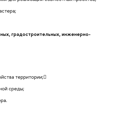
астера;
чных, градостроительных, инженерно-
ойства территории;
ной среды;
ра.