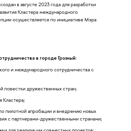
оздан в августе 2023 года для разработки
азвития Кластера международного
цепции осуществляется по инициативе Мэра
отрудничества в городе Грозный:
кого и международного сотрудничества с
ой повестки дружественных стран;
я Кластера;
по пилотной апробации и внедрению новых
вия с партнерами-дружественными странами;
жки для реализации совместных проектов;