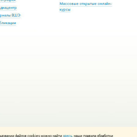
Массовые открытые онлайн-
диацентр
курсы
рналы ВШЭ
бликации
ьзовании файлов cookies можно найти
здесь
, наши правила обработки
и
Карта сайта