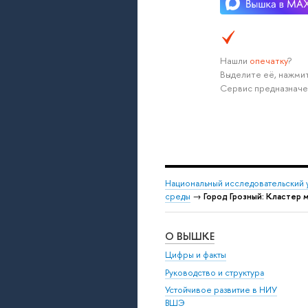
Нашли
опечатку
?
Выделите её, нажмит
Сервис предназначе
Национальный исследовательский 
среды
→
Город Грозный: Кластер
О ВЫШКЕ
Цифры и факты
Руководство и структура
Устойчивое развитие в НИУ
ВШЭ