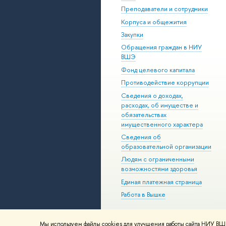
Преподаватели и сотрудники
Корпуса и общежития
Закупки
Обращения граждан в НИУ
ВШЭ
Фонд целевого капитала
Противодействие коррупции
Сведения о доходах,
расходах, об имуществе и
обязательствах
имущественного характера
Сведения об
образовательной организации
Людям с ограниченными
возможностями здоровья
Единая платежная страница
Работа в Вышке
Мы используем файлы cookies для улучшения работы сайта НИУ ВШЭ
© НИУ ВШЭ 1993–2026
Адреса и к