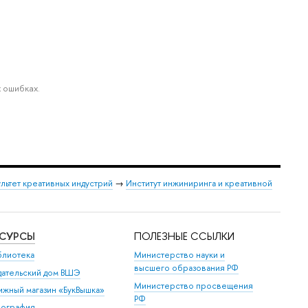
 ошибках.
льтет креативных индустрий
→
Институт инжиниринга и креативной
ЕСУРСЫ
ПОЛЕЗНЫЕ ССЫЛКИ
блиотека
Министерство науки и
высшего образования РФ
дательский дом ВШЭ
Министерство просвещения
ижный магазин «БукВышка»
РФ
пография