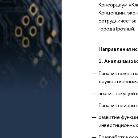
Консорциум «Кла
Концепции, эко
сотрудничества 
города Грозный.
Направления и
1. Анализ вызо
анализ повестк
дружественными
анализ текущей 
анализ приорит
развитие функци
инвестиционных
разработка осо