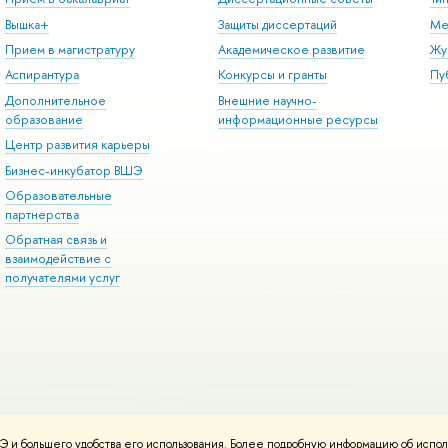
Вышка+
Защиты диссертаций
Ме
Прием в магистратуру
Академическое развитие
Жу
Аспирантура
Конкурсы и гранты
Пу
Дополнительное
Внешние научно-
образование
информационные ресурсы
Центр развития карьеры
Бизнес-инкубатор ВШЭ
Образовательные
партнерства
Обратная связь и
взаимодействие с
получателями услуг
 и большего удобства его использования. Более подробную информацию об испол
онтакты
Условия использования материалов
Политика конфиденциальност