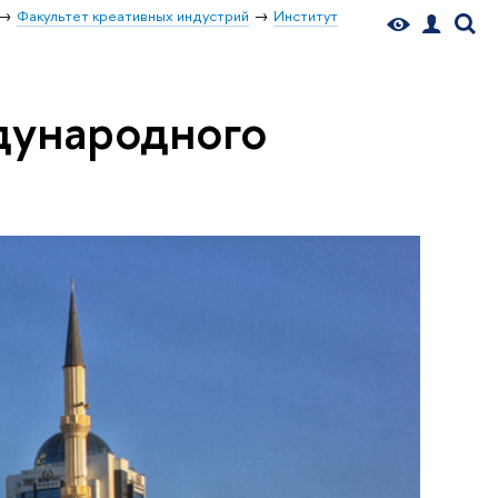
Факультет креативных индустрий
Институт
дународного