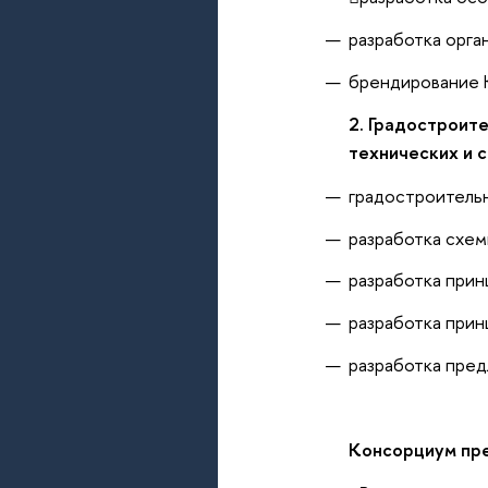
разработка орга
брендирование 
2. Градостроит
технических и 
градостроительн
разработка схем
разработка прин
разработка прин
разработка пре
Консорциум пре