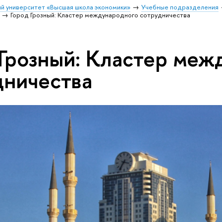
й университет «Высшая школа экономики»
Учебные подразделения
Город Грозный: Кластер международного сотрудничества
 Грозный: Кластер меж
дничества