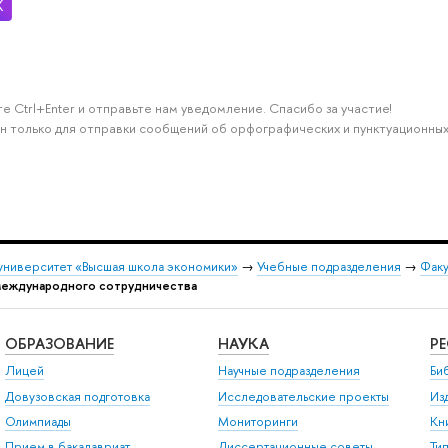
е Ctrl+Enter и отправьте нам уведомление. Спасибо за участие!
н только для отправки сообщений об орфографических и пунктуационных
университет «Высшая школа экономики»
→
Учебные подразделения
→
Факу
 международного сотрудничества
ОБРАЗОВАНИЕ
НАУКА
Р
Лицей
Научные подразделения
Би
Довузовская подготовка
Исследовательские проекты
Из
Олимпиады
Мониторинги
Кн
Прием в бакалавриат
Диссертационные советы
Ти