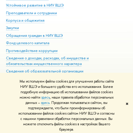
Устойчивое развитие в НИУ ВШЭ
Ол
Преподаватели и сотрудники
При
Корпуса и общежития
Вы
Закупки
При
Обращения граждан в НИУ ВШЭ
Ас
Фонд целевого капитала
До
Противодействие коррупции
Цен
Сведения о доходах, расходах, об имуществе и
Би
обязательствах имущественного характера
Об
Сведения об образовательной организации
Обр
Людям с ограниченными возможностями здоровья
Мы используем файлы cookies для улучшения работы сайта
Единая платежная страница
НИУ ВШЭ и большего удобства его использования. Более
подробную информацию об использовании файлов cookies
Работа в Вышке
можно найти
здесь
, наши правила обработки персональных
данных –
здесь
. Продолжая пользоваться сайтом, вы
✖
Редактору
подтверждаете, что были проинформированы об
© НИУ ВШЭ 1993–2026
Адреса и контакты
Условия использования
использовании файлов cookies сайтом НИУ ВШЭ и согласны
с нашими правилами обработки персональных данных. Вы
материалов
Политика конфиденциальности
Карта сайта
можете отключить файлы cookies в настройках Вашего
Шрифты HSE Sans и HSE Slab разработаны в
Школе дизайна НИУ ВШЭ
браузера.