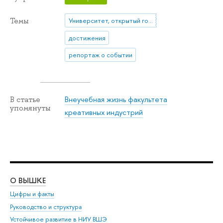
Темы
Университет, открытый городу
достижения
репортаж о событии
Внеучебная жизнь факультета
В статье
упомянуты
креативных индустрий
О ВЫШКЕ
ОБ
Цифры и факты
Ли
Руководство и структура
Дов
Устойчивое развитие в НИУ ВШЭ
Ол