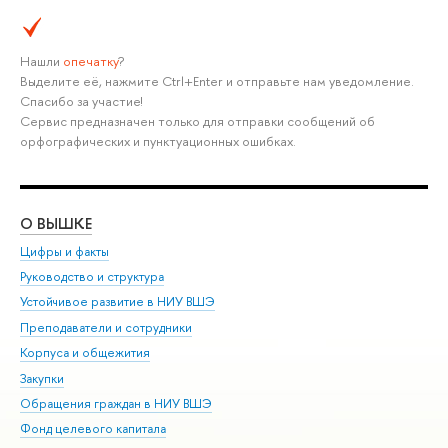
Нашли
опечатку
?
ыделите её, нажмите Ctrl+Enter и отправьте нам уведомление.
Спасибо за участие!
Сервис предназначен только для отправки сообщений о
орфографических и пунктуационных ошибках.
О ВЫШКЕ
ОБ
Цифры и факты
Ли
Руководство и структура
Дов
Устойчивое развитие в НИУ ВШЭ
Ол
Преподаватели и сотрудники
При
Корпуса и общежития
ыш
Закупки
При
Обращения граждан в НИУ ВШЭ
Ас
Фонд целевого капитала
До