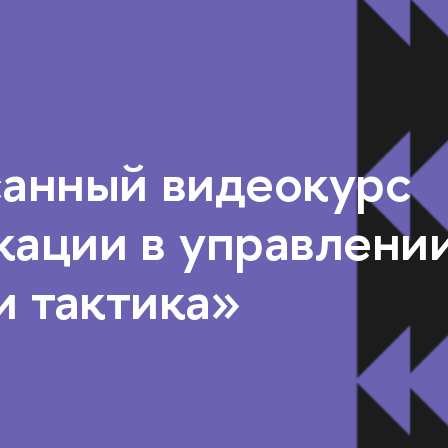
анный видеокурс
ации в управлении
и тактика»