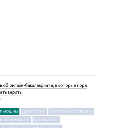
в об онлайн-бакалавриате, в которые пора
ать верить
Я
УПАЮЩИМ
ДИСКУССИИ
РЕПОРТАЖ О СОБЫТИИ
Н-ОБРАЗОВАНИЕ
БАКАЛАВРИАТ
ОБРАЗОВАТЕЛЬНАЯ ПРОГРАММА «ГЛОБАЛЬНЫЕ ЦИФРОВЫЕ КОММУНИКАЦИИ»