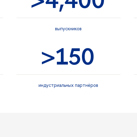
ыпускнико
>
150
индустриальных партнёро