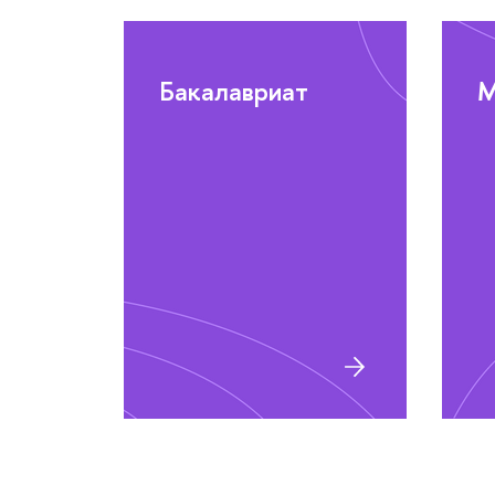
Бакалавриат
М