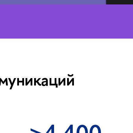
муникаций
>
4,400