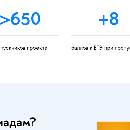
>
650
+
8
пускников проекта
баллов к ЕГЭ при пост
пиадам?