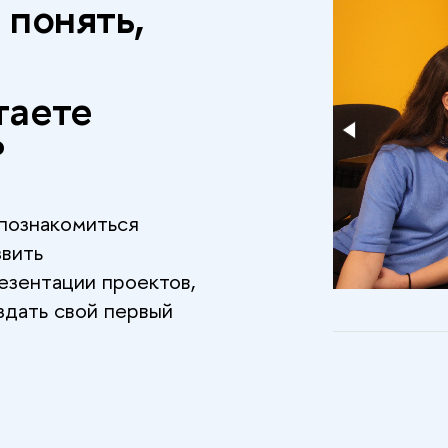
 понять,
таете
?
 познакомиться
звить
езентации проектов,
здать свой первый