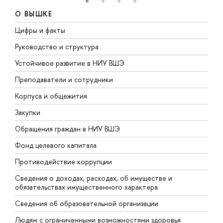
О ВЫШКЕ
Цифры и факты
Л
Руководство и структура
Д
Устойчивое развитие в НИУ ВШЭ
О
Преподаватели и сотрудники
П
Корпуса и общежития
В
Закупки
П
Обращения граждан в НИУ ВШЭ
А
Фонд целевого капитала
Д
Противодействие коррупции
Ц
Сведения о доходах, расходах, об имуществе и
Б
обязательствах имущественного характера
О
Сведения об образовательной организации
О
Людям с ограниченными возможностями здоровья