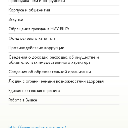
Преподаватели и сотрудники
П
Корпуса и общежития
В
Закупки
П
Обращения граждан в НИУ ВШЭ
А
Фонд целевого капитала
Д
Противодействие коррупции
Ц
Сведения о доходах, расходах, об имуществе и
Б
обязательствах имущественного характера
О
Сведения об образовательной организации
О
Людям с ограниченными возможностями здоровья
Единая платежная страница
Работа в Вышке
http://www.minobrnauki.gov.ru/