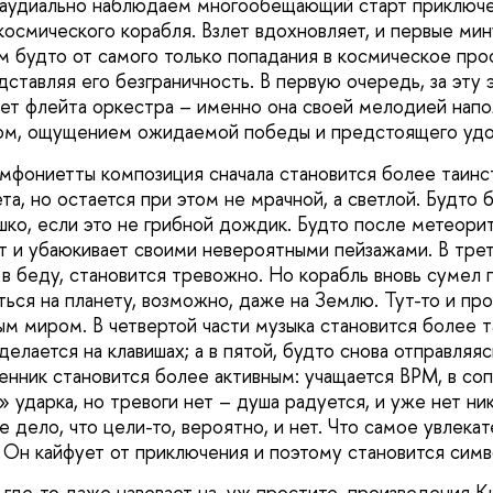
 аудиально наблюдаем многообещающий старт приключе
 космического корабля. Взлет вдохновляет, и первые ми
м будто от самого только попадания в космическое про
ставляя его безграничность. В первую очередь, за эту
ет флейта оркестра – именно она своей мелодией напо
ом, ощущением ожидаемой победы и предстоящего удо
имфониетты композиция сначала становится более таинс
а, но остается при этом не мрачной, а светлой. Будто 
шко, если это не грибной дождик. Будто после метеор
т и убаюкивает своими невероятными пейзажами. В трет
в беду, становится тревожно. Но корабль вновь сумел 
ться на планету, возможно, даже на Землю. Тут-то и пр
ым миром. В четвертой части музыка становится более т
елается на клавишах; а в пятой, будто снова отправляяс
енник становится более активным: учащается BPM, в с
 ударка, но тревоги нет – душа радуется, и уже нет ни
е дело, что цели-то, вероятно, и нет. Что самое увлека
Он кайфует от приключения и поэтому становится симв
где-то даже навевает на, уж простите, произведения Ки