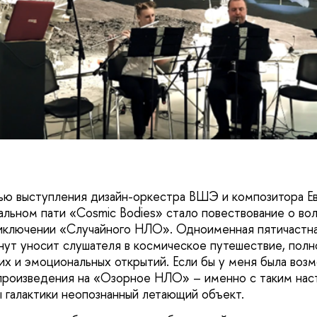
ю выступления дизайн-оркестра ВШЭ и композитора Евг
льном пати «Cosmic Bodies» стало повествование о во
иключении «Случайного НЛО». Одноименная пятичастна
нут уносит слушателя в космическое путешествие, полн
х и эмоциональных открытий. Если бы у меня была возм
 произведения на «Озорное НЛО» – именно с таким на
 галактики неопознанный летающий объект.