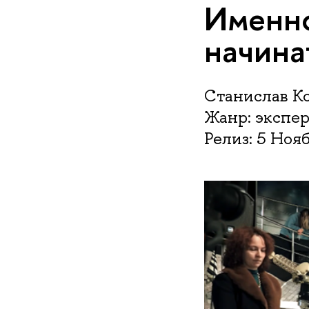
Именно
начина
Станислав К
Жанр: экспе
Релиз: 5 Ноя