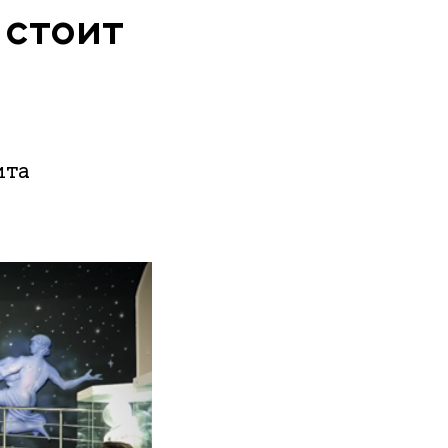
 стоит
ита