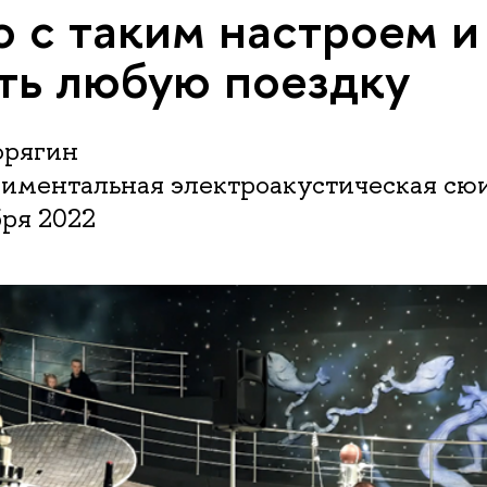
 с таким настроем и
ть любую поездку
орягин
риментальная электроакустическая сю
бря 2022