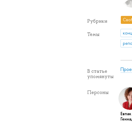
Сво
Рубрики
кон
Темы
репо
Проек
В статье
упомянуты
Персоны
Евпак
Генна