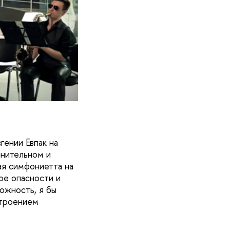
ении Евпак на
лнительном и
я симфониетта на
ое опасности и
ожность, я бы
строением