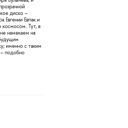
 прозрачной
ское диско –
а Евгении Евпак и
космосом. Тут, в
 не намекаем на
 будущим
у; именно с таким
 – подобно