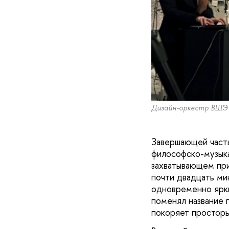
Дизайн-оркестр ВШЭ
Завершающей часть
философско-музыка
захватывающем пр
почти двадцать ми
одновременно ярки
поменял название
покоряет просторы