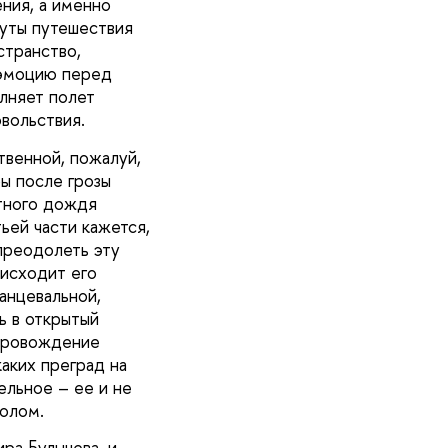
ния, а именно
нуты путешествия
странство,
 эмоцию перед
лняет полет
вольствия.
твенной, пожалуй,
бы после грозы
итного дождя
ьей части кажется,
преодолеть эту
оисходит его
анцевальной,
ь в открытый
опровождение
каких преград на
тельное – ее и не
олом.
ра Булычева, и