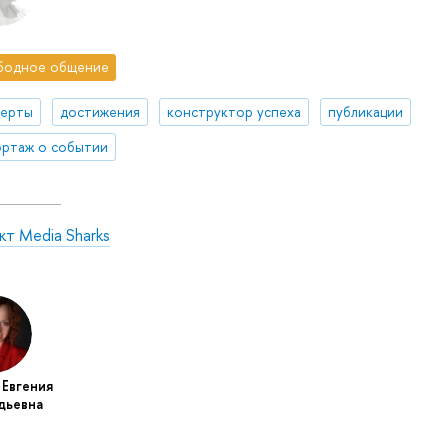
бодное общение
церты
достижения
конструктор успеха
публикации
ртаж о событии
т Media Sharks
 Евгения
дьевна