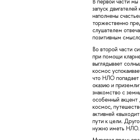
В первой части мы
запуск двигателей
наполнены счастье
торжественно пред
слушателем отвеча
позитивным смысл
Во второй части с
при помощи кларнет
выглядывает солны
космос успокаивае
что НЛО попадает 
оказию и приземли
знакомство с земн
особенный акцент д
космос, путешеств
активней «выходит»
пути к цели. Друго
нужно иметь НЛО. 
Мировая премьера 