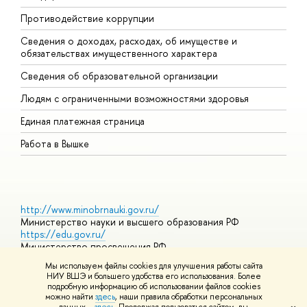
Противодействие коррупции
Ц
Сведения о доходах, расходах, об имуществе и
Б
обязательствах имущественного характера
О
Сведения об образовательной организации
О
Людям с ограниченными возможностями здоровья
Единая платежная страница
Работа в Вышке
http://www.minobrnauki.gov.ru/
Министерство науки и высшего образования РФ
https://edu.gov.ru/
Министерство просвещения РФ
https://elearning.hse.ru/mooc
Мы используем файлы cookies для улучшения работы сайта
Массовые открытые онлайн-курсы
НИУ ВШЭ и большего удобства его использования. Более
подробную информацию об использовании файлов cookies
можно найти
здесь
, наши правила обработки персональных