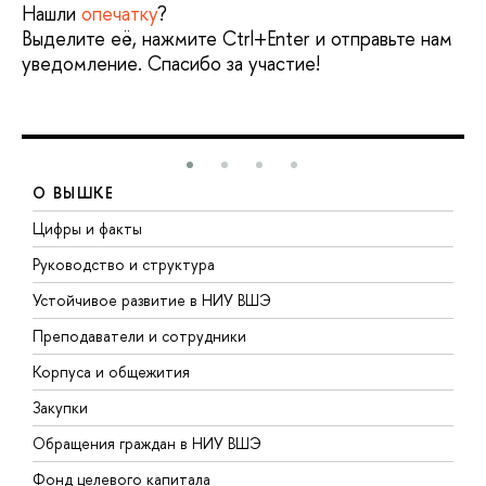
Нашли
опечатку
?
Выделите её, нажмите Ctrl+Enter и отправьте нам
уведомление. Спасибо за участие!
О ВЫШКЕ
Цифры и факты
Л
Руководство и структура
Д
Устойчивое развитие в НИУ ВШЭ
О
Преподаватели и сотрудники
П
Корпуса и общежития
В
Закупки
П
Обращения граждан в НИУ ВШЭ
А
Фонд целевого капитала
Д