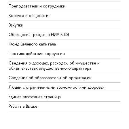
Преподаватели и сотрудники
П
Корпуса и общежития
В
Закупки
П
Обращения граждан в НИУ ВШЭ
А
Фонд целевого капитала
Д
Противодействие коррупции
Ц
Сведения о доходах, расходах, об имуществе и
Б
обязательствах имущественного характера
О
Сведения об образовательной организации
О
Людям с ограниченными возможностями здоровья
Единая платежная страница
Работа в Вышке