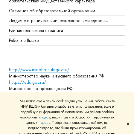
обязательствах имущественного характера
О
Сведения об образовательной организации
О
Людям с ограниченными возможностями здоровья
Единая платежная страница
Работа в Вышке
http://www.minobrnauki.gov.ru/
Министерство науки и высшего образования РФ
https://edu.gov.ru/
Министерство просвещения РФ
https://elearning.hse.ru/mooc
Массовые открытые онлайн-курсы
Мы используем файлы cookies для улучшения работы сайта
НИУ ВШЭ и большего удобства его использования. Более
подробную информацию об использовании файлов cookies
можно найти
здесь
, наши правила обработки персональных
© НИУ ВШЭ 1993–2026
Адреса и контакты
Условия
данных –
здесь
. Продолжая пользоваться сайтом, вы
✖
использования материалов
Политика конфиденциальности
Карта
подтверждаете, что были проинформированы об
сайта
использовании файлов cookies сайтом НИУ ВШЭ и согласны