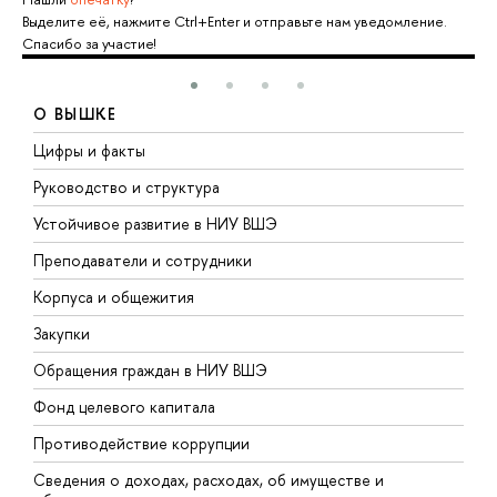
Выделите её, нажмите Ctrl+Enter и отправьте нам уведомление.
Спасибо за участие!
О ВЫШКЕ
Цифры и факты
Л
Руководство и структура
Д
Устойчивое развитие в НИУ ВШЭ
О
Преподаватели и сотрудники
П
Корпуса и общежития
В
Закупки
П
Обращения граждан в НИУ ВШЭ
А
Фонд целевого капитала
Д
Противодействие коррупции
Ц
Сведения о доходах, расходах, об имуществе и
Б