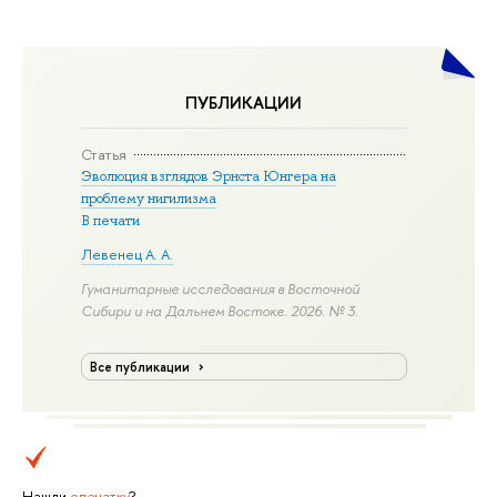
ПУБЛИКАЦИИ
Статья
Эволюция взглядов Эрнста Юнгера на
проблему нигилизма
В печати
Левенец А. А.
Гуманитарные исследования в Восточной
Сибири и на Дальнем Востоке. 2026. № 3.
Все публикации
Нашли
опечатку
?