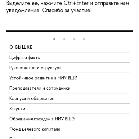
Выделите её, нажмите Ctrl+Enter и отправьте нам
уведомление. Спасибо за участие!
О ВЫШКЕ
Цифры и факты
Л
Руководство и структура
Д
Устойчивое развитие в НИУ ВШЭ
О
Преподаватели и сотрудники
П
Корпуса и общежития
В
Закупки
П
Обращения граждан в НИУ ВШЭ
А
Фонд целевого капитала
Д