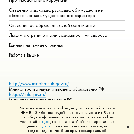
Противодействие коррупции
Ц
Сведения о доходах, расходах, об имуществе и
Б
обязательствах имущественного характера
О
Сведения об образовательной организации
О
Людям с ограниченными возможностями здоровья
Единая платежная страница
Работа в Вышке
http://www.minobrnauki.gov.ru/
Министерство науки и высшего образования РФ
https://edu.gov.ru/
Министерство просвещения РФ
https://elearning.hse.ru/mooc
Мы используем файлы cookies для улучшения работы сайта
Массовые открытые онлайн-курсы
НИУ ВШЭ и большего удобства его использования. Более
подробную информацию об использовании файлов cookies
можно найти
здесь
, наши правила обработки персональных
данных –
здесь
. Продолжая пользоваться сайтом, вы
✖
© НИУ ВШЭ 1993–2026
Адреса и контакты
Условия
подтверждаете, что были проинформированы об
использования материалов
Политика конфиденциальности
Карта