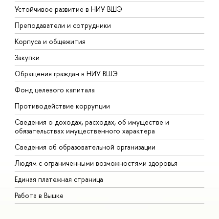
Устойчивое развитие в НИУ ВШЭ
О
Преподаватели и сотрудники
П
Корпуса и общежития
ы
Закупки
П
Обращения граждан в НИУ ВШЭ
А
Фонд целевого капитала
Д
Противодействие коррупции
Ц
Сведения о доходах, расходах, об имуществе и
Б
обязательствах имущественного характера
О
Сведения об образовательной организации
О
Людям с ограниченными возможностями здоровья
Единая платежная страница
Работа в Вышке