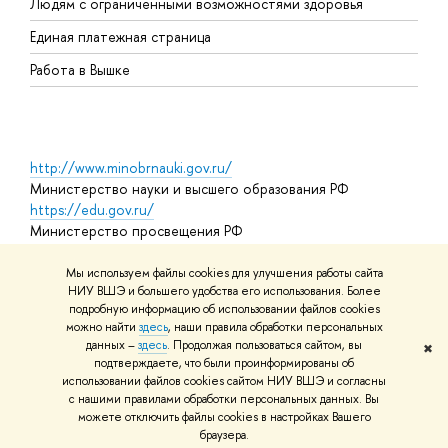
Людям с ограниченными возможностями здоровья
Единая платежная страница
Работа в Вышке
http://www.minobrnauki.gov.ru/
Министерство науки и высшего образования РФ
https://edu.gov.ru/
Министерство просвещения РФ
https://elearning.hse.ru/mooc
Массовые открытые онлайн-курсы
Мы используем файлы cookies для улучшения работы сайта
НИУ ВШЭ и большего удобства его использования. Более
подробную информацию об использовании файлов cookies
можно найти
здесь
, наши правила обработки персональных
© НИУ ВШЭ 1993–2026
Адреса и контакты
Условия
данных –
здесь
. Продолжая пользоваться сайтом, вы
✖
использования материалов
Политика конфиденциальности
Карта
подтверждаете, что были проинформированы об
сайта
использовании файлов cookies сайтом НИУ ВШЭ и согласны
Шрифты HSE Sans и HSE Slab разработаны в
Школе дизайна НИУ
с нашими правилами обработки персональных данных. Вы
ВШЭ
можете отключить файлы cookies в настройках Вашего
Редактору
браузера.