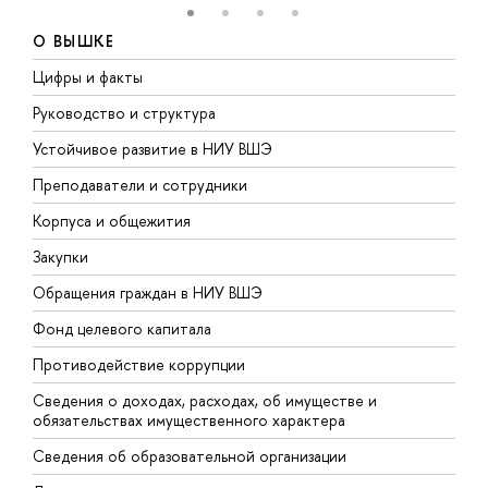
О ВЫШКЕ
Цифры и факты
Л
Руководство и структура
Д
Устойчивое развитие в НИУ ВШЭ
О
Преподаватели и сотрудники
П
Корпуса и общежития
В
Закупки
П
Обращения граждан в НИУ ВШЭ
А
Фонд целевого капитала
Д
Противодействие коррупции
Ц
Сведения о доходах, расходах, об имуществе и
Б
обязательствах имущественного характера
О
Сведения об образовательной организации
О