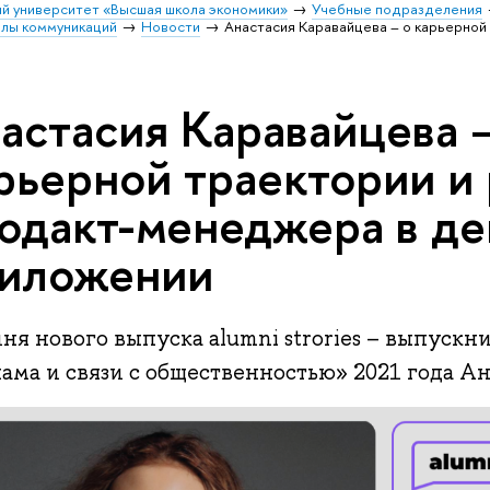
й университет «Высшая школа экономики»
Учебные подразделения
олы коммуникаций
Новости
Анастасия Каравайцева – о карьерной
астасия Каравайцева –
рьерной траектории и
одакт-менеджера в де
иложении
ня нового выпуска alumni strories – выпуск
ама и связи с общественностью» 2021 года Ан