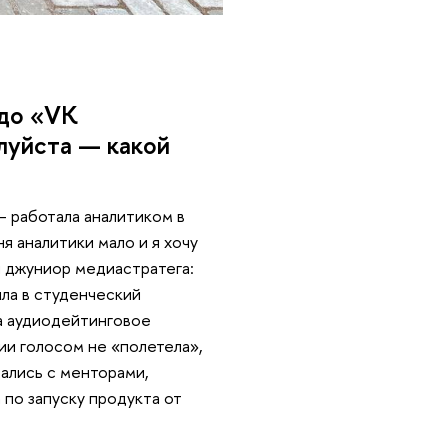
 до «VK
луйста — какой
– работала аналитиком в
я аналитики мало и я хочу
и джуниор медиастратега:
шла в студенческий
ла аудиодейтинговое
ии голосом не «полетела»,
щались с менторами,
по запуску продукта от