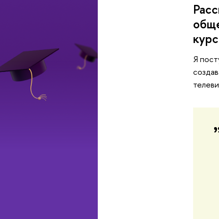
Расс
обще
курс
Я пост
создав
телеви