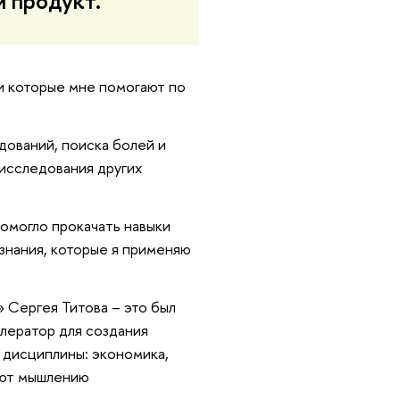
й продукт.
 и которые мне помогают по
дований, поиска болей и
исследования других
помогло прокачать навыки
 знания, которые я применяю
Сергея Титова – это был
лератор для создания
 дисциплины: экономика,
ают мышлению