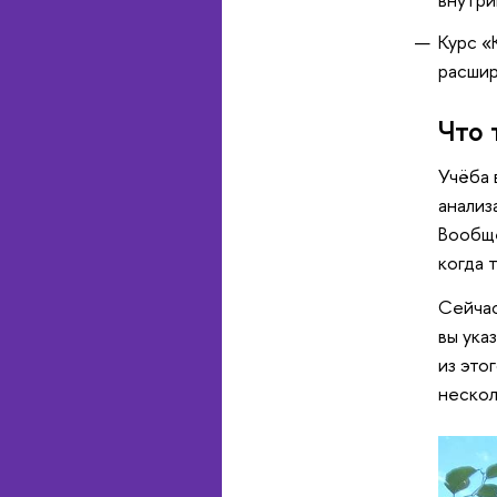
Курс «
расшир
Что 
Учёба 
анализ
Вообще
когда 
Сейчас
вы ука
из это
нескол