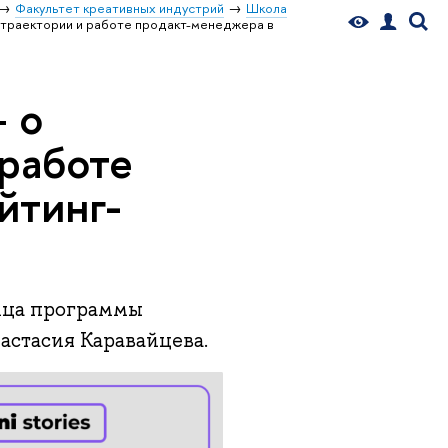
Факультет креативных индустрий
Школа
 траектории и работе продакт-менеджера в
 о
 работе
йтинг-
ница программы
астасия Каравайцева.