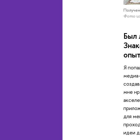
Получен
Фото из
Был 
Знак
опыт
Я попа
медиа-
создав
мне нр
акселе
прилож
для ме
проход
идеи д