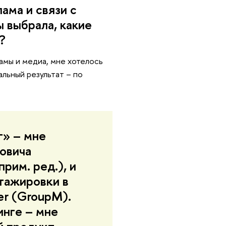
ама и связи с
 выбрала, какие
?
ламы и медиа, мне хотелось
льный результат – по
г» – мне
овича
рим. ред.), и
стажировки в
r (GroupM).
инге – мне