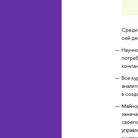
Среди 
сей де
Научно
потреб
компан
Все ку
аналит
в созд
Майнор
замеча
своего
управл
внутри