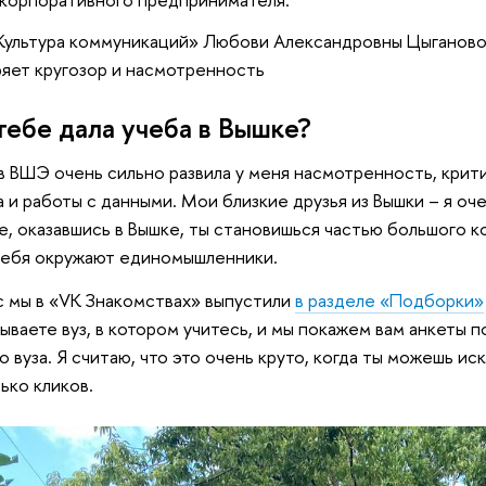
Культура коммуникаций» Любови Александровны Цыганово
яет кругозор и насмотренность
тебе дала учеба в Вышке?
в ВШЭ очень сильно развила у меня насмотренность, крит
а и работы с данными. Мои близкие друзья из Вышки – я оче
, оказавшись в Вышке, ты становишься частью большого к
тебя окружают единомышленники.
 мы в «VK Знакомствах» выпустили
в разделе «Подборки»
зываете вуз, в котором учитесь, и мы покажем вам анкеты 
го вуза. Я считаю, что это очень круто, когда ты можешь 
ько кликов.