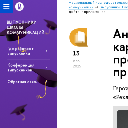
Национальный исследовательски
коммуникаций
Выпускники Шк
дейтинг-приложении
ВЫПУСКНИКИ
ШКОЛЫ
Ан
КОММУНИКАЦИЙ
ка
Где работают
13
пр
выпускники
фев
Конференция
пр
2025
выпускников
Обратная связь
Герои
«Рекл