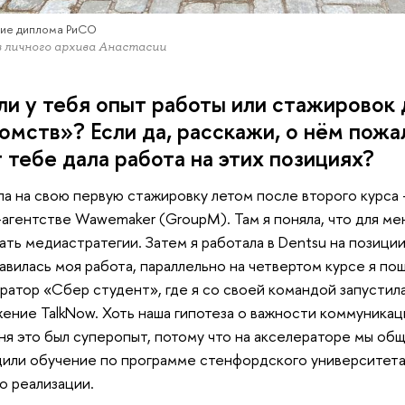
ие диплома РиСО
 личного архива Анастасии
ли у тебя опыт работы или стажировок
омств»? Если да, расскажи, о нём пожа
 тебе дала работа на этих позициях?
ла на свою первую стажировку летом после второго курса 
агентстве Wawemaker (GroupM). Там я поняла, что для мен
ать медиастратегии. Затем я работала в Dentsu на позици
авилась моя работа, параллельно на четвертом курсе я по
ратор «Сбер студент», где я со своей командой запусти
ение TalkNow. Хоть наша гипотеза о важности коммуникац
ня это был суперопыт, потому что на акселераторе мы об
или обучение по программе стенфордского университета 
о реализации.