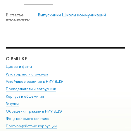
Выпускники Школы коммуникаций
В статье
упомянуты
О ВЫШКЕ
ОБ
Цифры и факты
Ли
Руководство и структура
Дов
Устойчивое развитие в НИУ ВШЭ
Ол
Преподаватели и сотрудники
При
Корпуса и общежития
Вы
Закупки
При
Обращения граждан в НИУ ВШЭ
Ас
Фонд целевого капитала
До
Противодействие коррупции
Цен