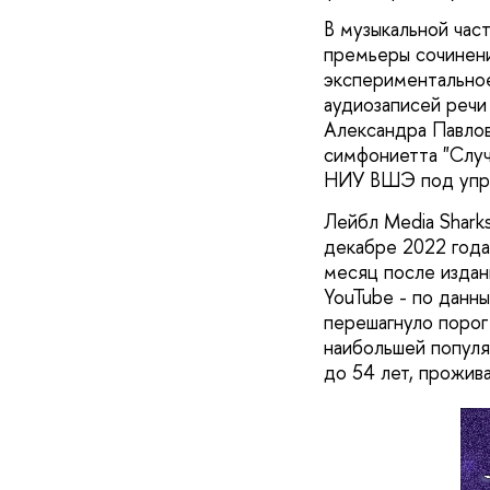
В музыкальной час
премьеры сочинени
экспериментальное
аудиозаписей речи
Александра Павлов
симфониетта "Случ
НИУ ВШЭ под упра
Лейбл Media Shark
декабре 2022 года
месяц после издан
YouTube - по данн
перешагнуло порог
наибольшей популя
до 54 лет, прожив