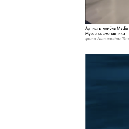
Артисты лейбла Media S
Музее космонавтики
фото Александры Тан