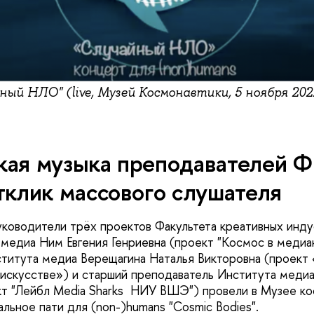
ый НЛО" (live, Музей Космонавтики, 5 ноября 2022
кая музыка преподавателей 
тклик массового слушателя
руководители трёх проектов Факультета креативных ин
медиа Ним Евгения Генриевна (проект "Космос в медиак
титута медиа Верещагина Наталья Викторовна (проект
 искусстве») и старший преподаватель Института медиа 
кт "Лейбл Media Sharks НИУ ВШЭ") провели в Музее к
льное пати для (non-)humans "Cosmic Bodies".