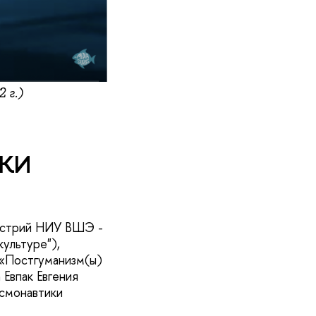
 г.)
ФКИ
дустрий НИУ ВШЭ -
ультуре"),
 «Постгуманизм(ы)
Евпак Евгения
осмонавтики