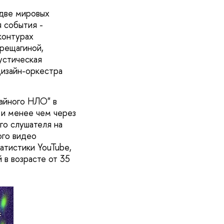
 две мировых
 события -
контурах
ерещагиной,
устическая
изайн-оркестра
чайного НЛО" в
 и менее чем через
го слушателя на
ого видео
атистики YouTube,
 в возрасте от 35