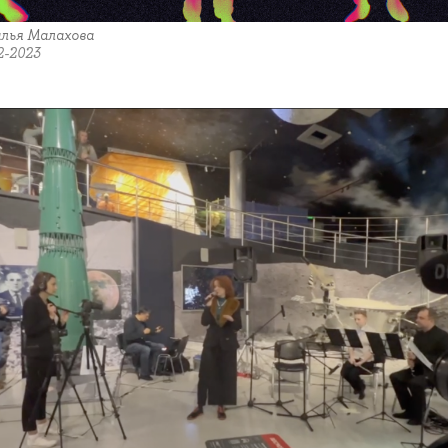
алья Малахова
2-2023