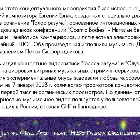
ти этого концептуального мероприятия было исполнено
й композитора Евгении Евпак, созданных специально для
 сочинение "Голос разума", основанное интонационных 
 докладчиков конференции "Cosmic Bodies" - Натальи В
а и Панайотиса Компациариса, и пятичастная электроак
айный НЛО". Оба произведения исполнили музыканты Д
влением Петра Сковородникова.
s издал концертные видеозаписи "Голоса разума" и "Слу
 на цифровых витринах музыкальных стриминг-сервисов,
ия экспериментальные опусы завоевали любовь массово
ым на 7 января 2023 г. количество просмотров концертн
 первой тысячи органических просмотров. По данным ст
рностью музыкальное видео пользуется у пользователей
ающих в России, странах СНГ и Бангладеше.