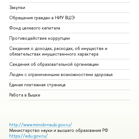
Закупки
П
Обращения граждан в НИУ ВШЭ
А
Фонд целевого капитала
Д
Противодействие коррупции
Ц
Сведения о доходах, расходах, об имуществе и
Б
обязательствах имущественного характера
О
Сведения об образовательной организации
О
Людям с ограниченными возможностями здоровья
Единая платежная страница
Работа в Вышке
http://www.minobrnauki.gov.ru/
Министерство науки и высшего образования РФ
https://edu.gov.ru/