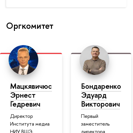
Оргкомитет
Мацкявичюс
Бондаренко
Эрнест
Эдуард
Гедревич
Викторович
Директор
Первый
Института медиа
заместитель
НИУ ВШЭ,
директора