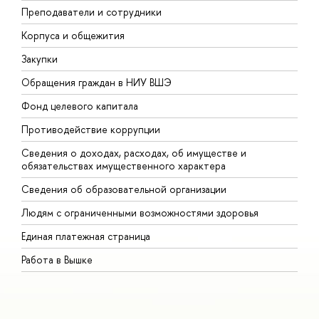
Преподаватели и сотрудники
П
Корпуса и общежития
В
Закупки
П
Обращения граждан в НИУ ВШЭ
А
Фонд целевого капитала
Д
Противодействие коррупции
Ц
Сведения о доходах, расходах, об имуществе и
Б
обязательствах имущественного характера
О
Сведения об образовательной организации
О
Людям с ограниченными возможностями здоровья
Единая платежная страница
Работа в Вышке