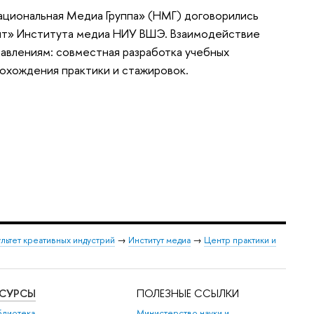
ациональная Медиа Группа» (НМГ) договорились
т» Института медиа НИУ ВШЭ. Взаимодействие
авлениям: совместная разработка учебных
охождения практики и стажировок.
льтет креативных индустрий
→
Институт медиа
→
Центр практики и
ЕСУРСЫ
ПОЛЕЗНЫЕ ССЫЛКИ
блиотека
Министерство науки и