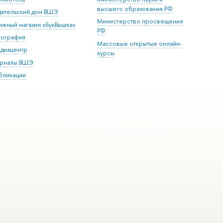
высшего образования РФ
дательский дом ВШЭ
Министерство просвещения
ижный магазин «БукВышка»
РФ
пография
Массовые открытые онлайн-
диацентр
курсы
рналы ВШЭ
бликации