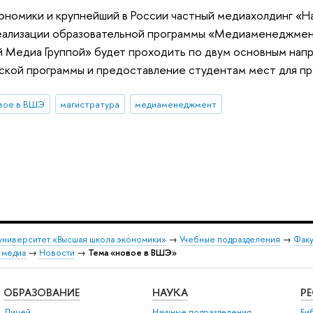
ономики и крупнейший в России частный медиахолдинг «Н
еализации образовательной программы «Медиаменеджмен
 Медиа Группой» будет проходить по двум основным напр
ской программы и предоставление студентам мест для пр
вое в ВШЭ
магистратура
медиаменеджмент
университет «Высшая школа экономики»
→
Учебные подразделения
→
Факу
 медиа
→
Новости
→
Тема «новое в ВШЭ»
ОБРАЗОВАНИЕ
НАУКА
Р
Лицей
Научные подразделения
Би