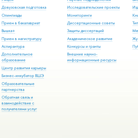
Довузовская подготовка
Исследовательские проекты
Из
Олимпиады
Мониторинги
Кн
Прием в бакалавриат
Диссертационные советы
Ти
Вышка+
Защиты диссертаций
Ме
Прием в магистратуру
Академическое развитие
Жу
Аспирантура
Конкурсы и гранты
Пу
Дополнительное
Внешние научно-
образование
информационные ресурсы
Центр развития карьеры
Бизнес-инкубатор ВШЭ
Образовательные
партнерства
Обратная связь и
взаимодействие с
получателями услуг