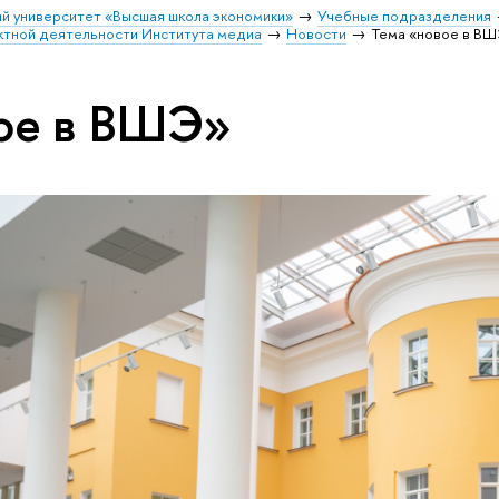
й университет «Высшая школа экономики»
Учебные подразделения
ктной деятельности Института медиа
Новости
Тема «новое в В
ое в ВШЭ»