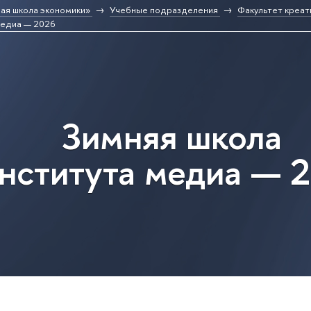
ая школа экономики»
Учебные подразделения
Факультет креат
медиа — 2026
Зимняя школа
нститута медиа — 