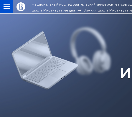
Национальный исследовательский университет «Высш
школа Института медиа
Зимняя школа Института 
И