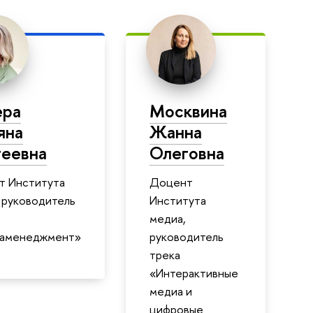
ера
Москвина
яна
Жанна
еевна
Олеговна
т Института
Доцент
 руководитель
Института
медиа,
аменеджмент»
руководитель
трека
«Интерактивные
медиа и
цифровые