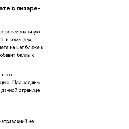
те в январе-
профессиональную
ь в командах,
ете на шаг ближе к
обавит баллы к
ата и
рацию. Прошедшим
а данной странице
направлений не