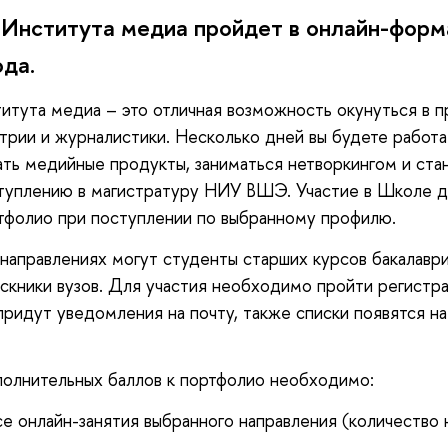
 Института медиа пройдет в онлайн-форма
да.
итута медиа – это отличная возможность окунуться в 
рии и журналистики. Несколько дней вы будете работат
ать медийные продукты, заниматься нетворкингом и стан
туплению в магистратуру НИУ ВШЭ. Участие в Школе д
тфолио при поступлении по выбранному профилю.
 направлениях могут студенты старших курсов бакалаври
ускники вузов. Для участия необходимо пройти регист
придут уведомления на почту, также списки появятся н
олнительных баллов к портфолио необходимо:
е онлайн-занятия выбранного направления (количество 