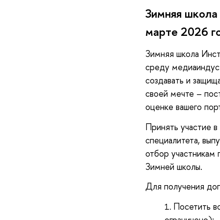
Зимняя школа
марте 2026 го
Зимняя школа Инст
среду медиаиндуст
создавать и защищ
своей мечте – пос
оценке вашего пор
Принять участие в
специалитета, вып
отбор участникам 
Зимней школы.
Для получения доп
Посетить вс
ограничено);