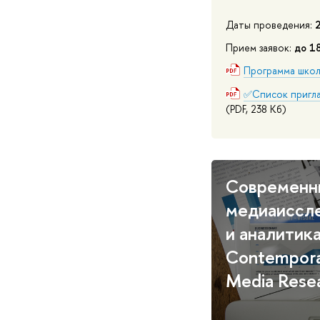
Даты проведения:
Прием заявок:
до 1
Программа шко
✅Список пригла
(PDF, 238 Кб)
Современн
медиаиссл
и аналитик
Contempor
Media Rese