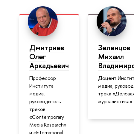
Дмитриев
Зеленцов
Олег
Михаил
Аркадьевич
Владимир
Профессор
Доцент Инстит
Института
медиа, руковод
медиа,
трека «Делова
руководитель
журналистика»
треков
«Contemporary
Media Research»
и «International