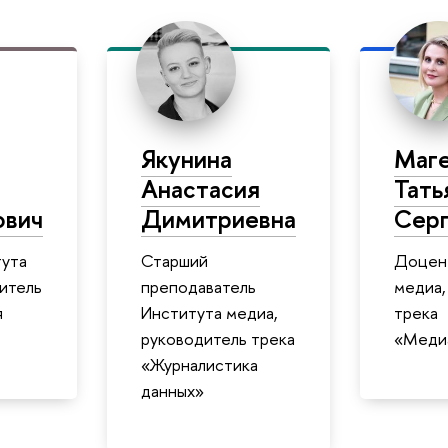
Якунина
Маг
Анастасия
Тать
ович
Димитриевна
Серг
ута
Старший
Доцен
итель
преподаватель
медиа,
я
Института медиа,
трека
руководитель трека
«Меди
«Журналистика
данных»