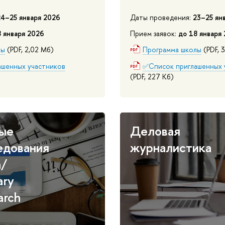
24–25 января 2026
Даты проведения:
23–25 ян
8 января 2026
Прием заявок:
до 18 января
лы
(PDF, 2,02 Мб)
Программа школы
(PDF, 
шенных участников
✅Список приглашенных 
(PDF, 227 Кб)
ые
Деловая
едования
журналистика
а/
ary
arch