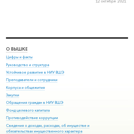
12 октября 2021
О ВЫШКЕ
ОБ
Цифры и факты
Ли
Руководство и структура
Дов
Устойчивое развитие в НИУ ВШЭ
Ол
Преподаватели и сотрудники
При
Корпуса и общежития
Вы
Закупки
При
Обращения граждан в НИУ ВШЭ
Ас
Фонд целевого капитала
До
Противодействие коррупции
Цен
Сведения о доходах, расходах, об имуществе и
Би
обязательствах имущественного характера
Об