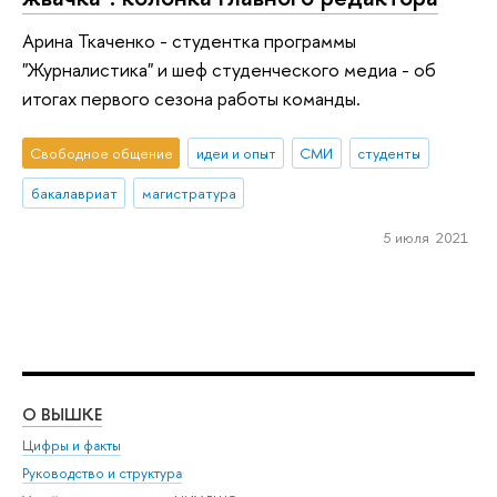
Арина Ткаченко - студентка программы
"Журналистика" и шеф студенческого медиа - об
итогах первого сезона работы команды.
Свободное общение
идеи и опыт
СМИ
студенты
бакалавриат
магистратура
5 июля 2021
О ВЫШКЕ
ОБ
Цифры и факты
Ли
Руководство и структура
Дов