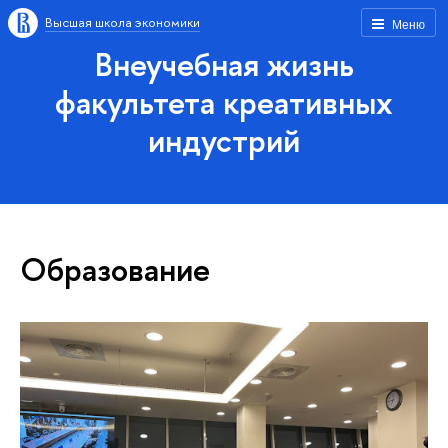
Высшая школа экономики
Меню
Внеучебная жизнь
факультета креативных
индустрий
Образование