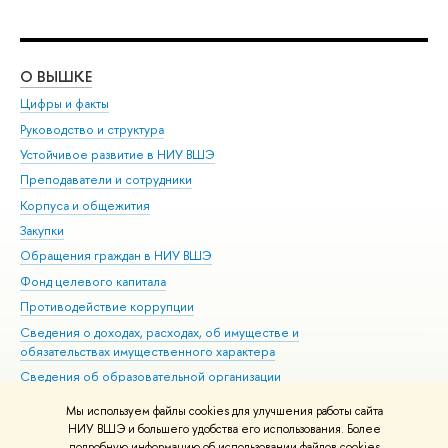
О ВЫШКЕ
ОБ
Цифры и факты
Ли
Руководство и структура
Дов
Устойчивое развитие в НИУ ВШЭ
Ол
Преподаватели и сотрудники
При
Корпуса и общежития
Вы
Закупки
При
Обращения граждан в НИУ ВШЭ
Ас
Фонд целевого капитала
До
Противодействие коррупции
Цен
Сведения о доходах, расходах, об имуществе и
Би
обязательствах имущественного характера
Об
Сведения об образовательной организации
Обр
Людям с ограниченными возможностями здоровья
Мы используем файлы cookies для улучшения работы сайта
Единая платежная страница
НИУ ВШЭ и большего удобства его использования. Более
подробную информацию об использовании файлов cookies