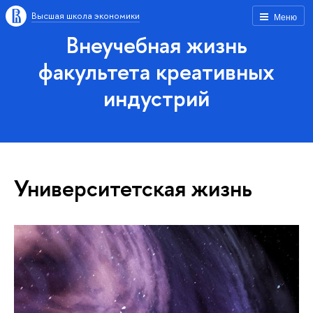
Высшая школа экономики
Меню
Внеучебная жизнь
факультета креативных
индустрий
Университетская жизнь