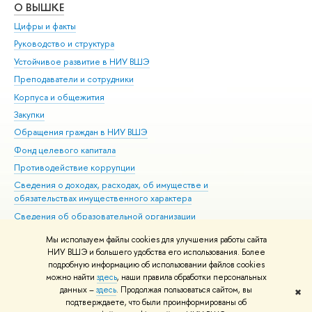
О ВЫШКЕ
ОБ
Цифры и факты
Ли
Руководство и структура
Дов
Устойчивое развитие в НИУ ВШЭ
Ол
Преподаватели и сотрудники
При
Корпуса и общежития
Вы
Закупки
При
Обращения граждан в НИУ ВШЭ
Ас
Фонд целевого капитала
До
Противодействие коррупции
Цен
Сведения о доходах, расходах, об имуществе и
Би
обязательствах имущественного характера
Об
Сведения об образовательной организации
Обр
Людям с ограниченными возможностями здоровья
Мы используем файлы cookies для улучшения работы сайта
Единая платежная страница
НИУ ВШЭ и большего удобства его использования. Более
подробную информацию об использовании файлов cookies
Работа в Вышке
можно найти
здесь
, наши правила обработки персональных
данных –
здесь
. Продолжая пользоваться сайтом, вы
✖
Редактору
подтверждаете, что были проинформированы об