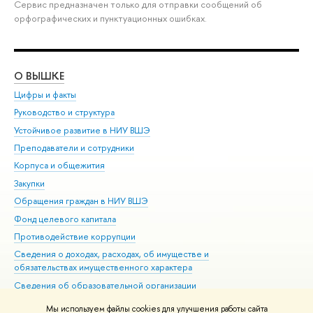
Сервис предназначен только для отправки сообщений об
орфографических и пунктуационных ошибках.
О ВЫШКЕ
ОБ
Цифры и факты
Ли
Руководство и структура
Дов
Устойчивое развитие в НИУ ВШЭ
Ол
Преподаватели и сотрудники
При
Корпуса и общежития
Вы
Закупки
При
Обращения граждан в НИУ ВШЭ
Ас
Фонд целевого капитала
До
Противодействие коррупции
Цен
Сведения о доходах, расходах, об имуществе и
Би
обязательствах имущественного характера
Об
Сведения об образовательной организации
Обр
Людям с ограниченными возможностями здоровья
Мы используем файлы cookies для улучшения работы сайта