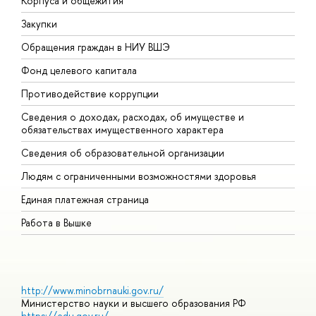
Корпуса и общежития
В
Закупки
П
Обращения граждан в НИУ ВШЭ
А
Фонд целевого капитала
Д
Противодействие коррупции
Ц
Сведения о доходах, расходах, об имуществе и
Б
обязательствах имущественного характера
О
Сведения об образовательной организации
О
Людям с ограниченными возможностями здоровья
Единая платежная страница
Работа в Вышке
http://www.minobrnauki.gov.ru/
Министерство науки и высшего образования РФ
https://edu.gov.ru/